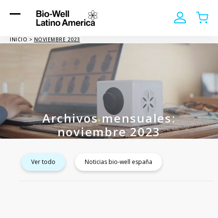
Mon
Mon
Open
Close
Compte
Pani
mobile
mobile
INICIO
>
NOVIEMBRE 2023
menu
menu
Archivos mensuales:
noviembre 2023
Ver todo
Noticias bio-well españa